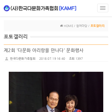
Toggl
navig
HOME / 참여마당 /
포토갤러리
포토갤러리
제2회 '다문화 아리랑을 만나다' 문화행사
한국다문화가족협회
2018.07.19 16:40
조회 1397