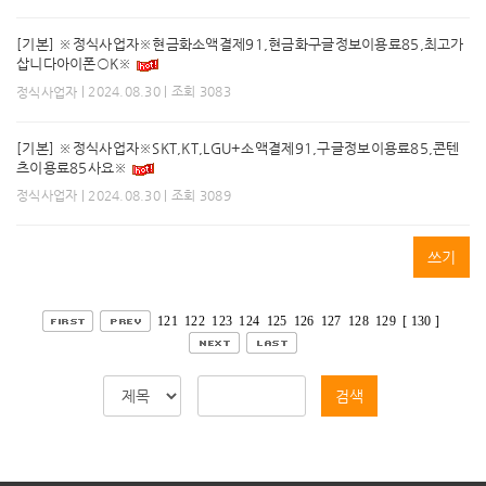
[기본] ※정식사업자※현금화소액결제91,현금화구글정보이용료85,최고가
삽니다아이폰○K※
| 2024.08.30 | 조회 3083
정식사업자
[기본] ※정식사업자※SKT,KT,LGU+소액결제91,구글정보이용료85,콘텐
츠이용료85사요※
| 2024.08.30 | 조회 3089
정식사업자
쓰기
121
122
123
124
125
126
127
128
129
[ 130 ]
검색