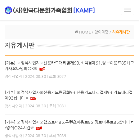
Toggl
navig
HOME / 참여마당 /
자유게시판
자유게시판
[기본] ※정식사업자※신용카드대리결제93,소액결제91,정보이용료85최고
가사요타명의○K※
| 2024.08.30 | 조회 3077
정식사업자
[기본] ※정식사업자※신용카드현금화93,신용카드대리결제93,카드대리결
제93삽니다※
| 2024.08.30 | 조회 3081
정식사업자
[기본] ※정식사업자※앱스토어85,콘텐츠이용료85,정보이용료85삽니다ㅌ
r명의○24시간※
| 2024.08.30 | 조회 3089
정식사업자