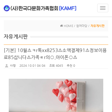
Toggl
navig
HOME / 참여마당 /
자유게시판
자유게시판
[기본] 10월⚠️ㅋr톡xx8253⚠️소액결제91⚠️정보이용
료85삽니다⚠️가족ㅌr의○,아이폰○⚠️
사랑
2024.10.01 04:04
조회 4045
추천 0