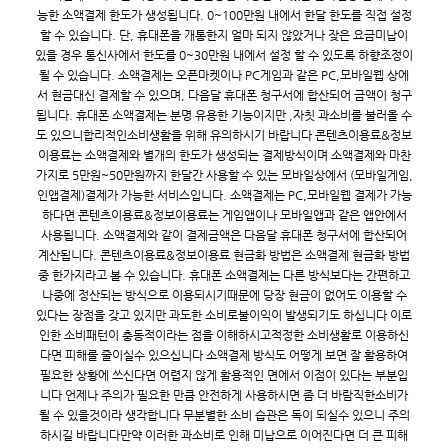
능한 소액결제 한도가 생성됩니다. 0~100만원 내에서 한달 한도를 직접 설정
할 수 있습니다. 단, 휴대폰을 개통한지 얼마 되지 않았거나 잦은 요금미납이
있을 경우 통신사에서 한도를 0~30만원 내에서 설정 할 수 있도록 하향조정이
될 수 있습니다. 소액결제는 오픈마켓이나 PC게임과 같은 PC,모바일웹 상에
서 현금대신 결제할 수 있으며, 다음달 휴대폰 청구서에 합산되어 금액이 청구
됩니다. 휴대폰 소액결제는 분명 유용한 기능이지만 ,자칫 과소비를 불러올 수
도 있으니합리적인소비생활을 위해 유의하시기 바랍니다 콘텐츠이용료&정보
이용료는 소액결제와 별개의 한도가 생성되는 결제방식이며 소액결제와 마찬
가지로 5만원~50만원까지 한달간 사용할 수 있는 모바일상에서 (모바일게임,
인앱결제)결제가 가능한 서비스입니다. 소액결제는 PC,모바일웹 결제가 가능
하다면 콘텐츠이용료&정보이용료는 게임앱이나 모바일앱과 같은 앱안에서
사용됩니다. 소액결제와 같이 결제금액은 다음달 휴대폰 청구서에 합산되어
계산됩니다. 콘텐츠이용료&정보이용료 현금화 방법은 소액결제 현금화 방법
중 한가지라고 볼 수 있습니다. 휴대폰 소액결제는 다른 방식보다는 간편하고
나중에 정산되는 방식으로 이용되시기때문에 당장 현금이 없어도 이용할 수
있다는 장점을 갖고 있지만 과도한 소비로불이익이 발생되기도 하십니다 이로
인한 소비패턴이 충동적이라는 점을 이해하시고적정한 소비생활로 이용하신
다면 피해를 줄이실수 있으십니다 소액결제 방식도 어떻게 보면 잘 활용하여
필요한 상황에 쓰신다면 어렵지 않게 활용적인 면에서 이점이 있다는 부분입
니다 언제나 주의가 필요한 만큼 안전하게 사용하시면 좀 더 바람직한소비가
될 수 있을것이라 생각합니다 무분별한 소비 습관은 독이 되실수 있으니 주의
하시길 바랍니다만약 이러한 과소비로 인해 미납으로 이어진다면 더 큰 피해